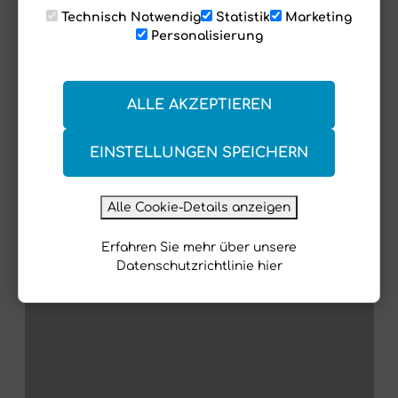
Technisch Notwendig
Statistik
Marketing
Personalisierung
ALLE AKZEPTIEREN
Jetzt mehr erleben!
EINSTELLUNGEN SPEICHERN
folgt uns auf Instagram
Alle Cookie-Details anzeigen
Beim Laden deiner Instagram Daten ist ein Fehler
Erfahren Sie mehr über unsere
aufgetreten.
Datenschutzrichtlinie hier