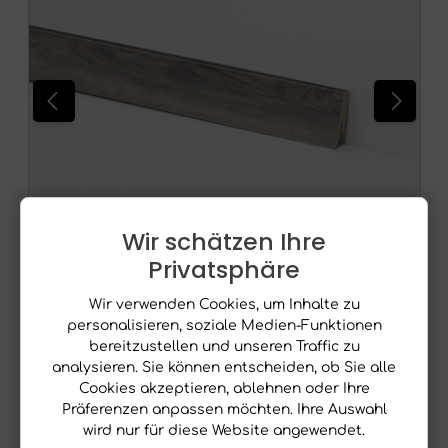
Wir schätzen Ihre
Privatsphäre
Wir verwenden Cookies, um Inhalte zu
personalisieren, soziale Medien-Funktionen
Equipped Sockelleiste 58mm 2416
bereitzustellen und unseren Traffic zu
analysieren. Sie können entscheiden, ob Sie alle
Cookies akzeptieren, ablehnen oder Ihre
Inhalt:
2.4 Laufender Meter
(12,99 €*)
Präferenzen anpassen möchten. Ihre Auswahl
5,41 € / lfm
wird nur für diese Website angewendet.