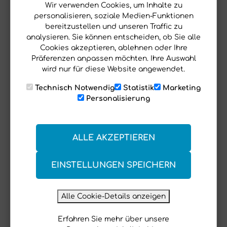
Jetzt mehr erleben!
Wir verwenden Cookies, um Inhalte zu
personalisieren, soziale Medien-Funktionen
bereitzustellen und unseren Traffic zu
folgt uns auf Instagram
analysieren. Sie können entscheiden, ob Sie alle
Cookies akzeptieren, ablehnen oder Ihre
Präferenzen anpassen möchten. Ihre Auswahl
Beim Laden deiner Instagram Daten ist ein Fehler
wird nur für diese Website angewendet.
aufgetreten.
Technisch Notwendig
Statistik
Marketing
Personalisierung
ALLE AKZEPTIEREN
EINSTELLUNGEN SPEICHERN
Alle Cookie-Details anzeigen
Erfahren Sie mehr über unsere