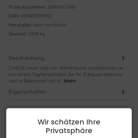
Produktnummer:
30001HG-0101
EAN:
4250055119820
Hersteller:
kein Hersteller
Gewicht:
29.04 kg
Beschreibung
CHECK smart wall tile: Wohnträume verwirklichen an
nur einem Tag!Verwandeln Sie Ihr Zuhause mühelos
und in Rekordzeit mit d…
Mehr
Eigenschaften
Wir schätzen Ihre
Privatsphäre