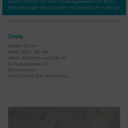
expert erfüllen mit einer
Nutzungsklasse von 33
die
Anforderungen des privaten und gewerblichen Alltags.
Diele
Stärke: 2,0 mm
Maße: 1227 x 187 mm
Inhalt: 18 Dielen und 4,130 m²
Nutzungsklasse: 33
Besonderheit: -
Klick-System: Zur Verklebung