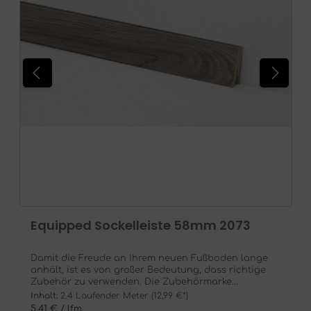
Equipped Sockelleiste 58mm 2073
Damit die Freude an Ihrem neuen Fußboden lange
anhält, ist es von großer Bedeutung, dass richtige
Zubehör zu verwenden. Die Zubehörmarke
EQUIPPED beinhaltet Trittschalldämmunterlagen,
Inhalt:
2.4 Laufender Meter
(12,99 €*)
Sockelleisten, Verbinder, Ecken und Endkappen. Hier
5,41 € / lfm