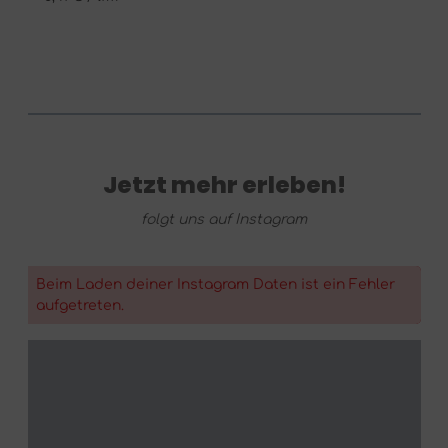
finden Sie alles, was Sie benötigen, um neue Böden
fachgerecht und bequem zu verlegen und ihnen
auch optisch den letzten Schliff zu verleihen. Mit
einer Sockelleiste wird der saubere Übergang
zwischen Boden und Wand geschaffen. Zu jedem
Dekor aller Sortimente sind passende Sockelleisten
erhältlich, welche ohne viel Aufwand durch
Klipsysteme an der Wand befestigt werden können.
Diese Sockelleiste hat eine Höhe von 58 mm und
eine Länge von 2400 mm.
Jetzt mehr erleben!
folgt uns auf Instagram
Beim Laden deiner Instagram Daten ist ein Fehler
aufgetreten.